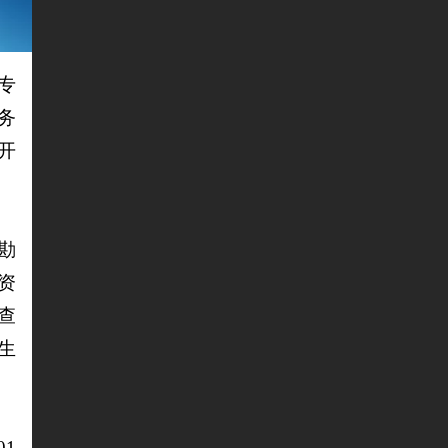
专
务
开
勘
资
查
生
1